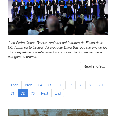
Juan Pedro Ochoa Ricoux, profesor del Instituto de Física de la
UC, forma parte integral del proyecto Daya Bay que fue uno de los
cinco experimentos relacionados con la oscilación de neutrinos
que ganó el premio.
Read more...
Start
Prev
64
65
66
67
68
69
70
71
72
73
Next
End