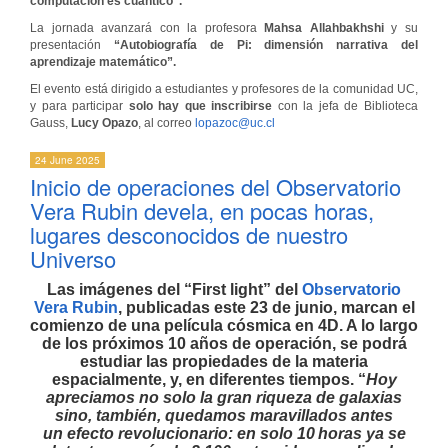
computación es cuántico”.
La jornada avanzará con la profesora
Mahsa Allahbakhshi
y su
presentación
“Autobiografía de Pi: dimensión narrativa del
aprendizaje matemático”.
El evento está dirigido a estudiantes y profesores de la comunidad UC,
y para participar
solo hay que inscribirse
con la jefa de Biblioteca
Gauss,
Lucy Opazo
, al correo
lopazoc@uc.cl
24 June 2025
Inicio de operaciones del Observatorio
Vera Rubin devela, en pocas horas,
lugares desconocidos de nuestro
Universo
Las imágenes del “First light” del
Observatorio
Vera Rubin
, publicadas este 23 de
junio, marcan el
comienzo de una película cósmica en 4D. A lo largo
de
los próximos 10 años de operación, se podrá
estudiar las propiedades de la
materia
espacialmente, y, en diferentes tiempos. “
Hoy
apreciamos no solo
la gran riqueza de galaxias
sino, también, quedamos maravillados antes
un
efecto revolucionario: en solo 10 horas ya se