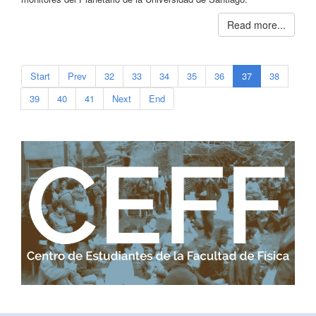
Read more...
Start
Prev
32
33
34
35
36
37
38
39
40
41
Next
End