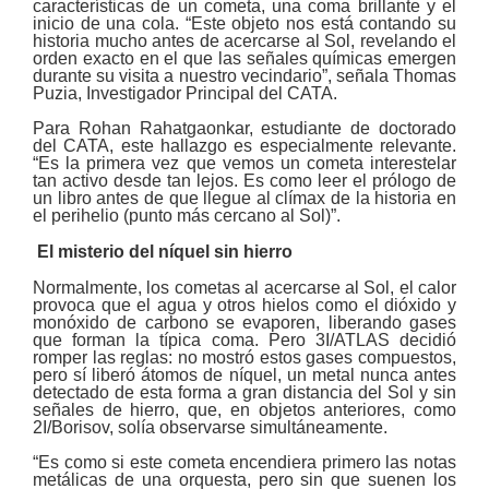
características de un cometa, una coma brillante y el
inicio de una cola. “Este objeto nos está contando su
historia mucho antes de acercarse al Sol, revelando el
orden exacto en el que las señales químicas emergen
durante su visita a nuestro vecindario”, señala Thomas
Puzia, Investigador Principal del CATA.
Para Rohan Rahatgaonkar, estudiante de doctorado
del CATA, este hallazgo es especialmente relevante.
“Es la primera vez que vemos un cometa interestelar
tan activo desde tan lejos. Es como leer el prólogo de
un libro antes de que llegue al clímax de la historia en
el perihelio (punto más cercano al Sol)”.
El misterio del níquel sin hierro
Normalmente, los cometas al acercarse al Sol, el calor
provoca que el agua y otros hielos como el dióxido y
monóxido de carbono se evaporen, liberando gases
que forman la típica coma. Pero 3I/ATLAS decidió
romper las reglas: no mostró estos gases compuestos,
pero sí liberó átomos de níquel, un metal nunca antes
detectado de esta forma a gran distancia del Sol y sin
señales de hierro, que, en objetos anteriores, como
2I/Borisov, solía observarse simultáneamente.
“Es como si este cometa encendiera primero las notas
metálicas de una orquesta, pero sin que suenen los