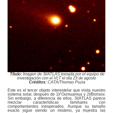
Título:
Imagen de 3I/ATLAS tomada por el equipo de
investigación con el VLT el día 23 de agosto
Créditos:
CATA/Thomas Puzia
Este es el tercer objeto interestelar que visita nuestro
sistema solar, después de 1I/‘Oumuamua y 2I/Borisov.
Sin embargo, a diferencia de ellos, 3I/ATLAS parece
mezclar características familiares con
comportamientos inesperados. Aunque su tamaño
exacto sigue siendo un misterio, ya muestra las