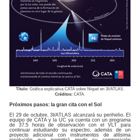
Título:
Gráfica explicativa CATA sobre Níquel en 3I/ATLAS.
Créditos:
CATA.
Próximos pasos: la gran cita con el Sol
El 29 de octubre, 3I/ATLAS alcanzará su perihelio. El
equipo de CATA y la UC ya cuenta con un programa
de 37.5 horas de observación con el VLT para
continuar estudiando su espectro, además de un
proyecto adicional con instrumentos de altísima
resolución que permitirá medir su composición