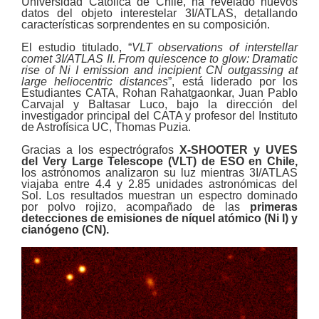
Universidad Católica de Chile, ha revelado nuevos
datos del objeto interestelar 3I/ATLAS, detallando
características sorprendentes en su composición.
El estudio titulado, “
VLT observations of interstellar
comet 3I/ATLAS II.
From quiescence to glow: Dramatic
rise of Ni I emission and incipient CN outgassing at
large heliocentric distances
”, está liderado por los
Estudiantes CATA, Rohan Rahatgaonkar, Juan Pablo
Carvajal y Baltasar Luco, bajo la dirección del
investigador principal del CATA y profesor del Instituto
de Astrofísica UC, Thomas Puzia.
Gracias a los espectrógrafos
X-SHOOTER y UVES
del Very Large Telescope (VLT) de ESO
en Chile,
los astrónomos analizaron su luz mientras 3I/ATLAS
viajaba entre 4.4 y 2.85 unidades astronómicas del
Sol. Los resultados muestran un espectro dominado
por polvo rojizo, acompañado de las
primeras
detecciones de emisiones de
níquel atómico (Ni I)
y
cianógeno (CN).