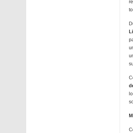
r
t
D
L
p
u
u
s
C
d
l
s
M
C