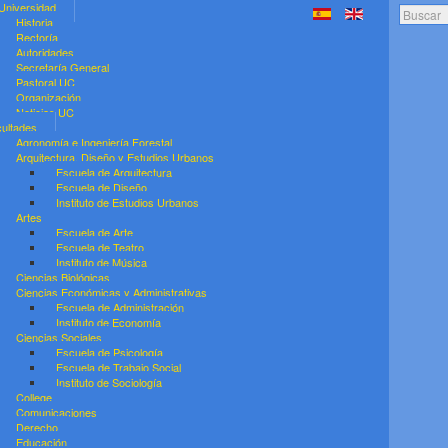
Universidad
Search..
Historia
Rectoría
Autoridades
Secretaría General
Pastoral UC
Organización
Noticias UC
ultades
Agronomía e Ingeniería Forestal
Arquitectura, Diseño y Estudios Urbanos
Escuela de Arquitectura
Escuela de Diseño
Instituto de Estudios Urbanos
Artes
Escuela de Arte
Escuela de Teatro
Instituto de Música
Ciencias Biológicas
Ciencias Económicas y Administrativas
Escuela de Administración
Instituto de Economía
Ciencias Sociales
Escuela de Psicología
Escuela de Trabajo Social
Instituto de Sociología
College
Comunicaciones
Derecho
Educación