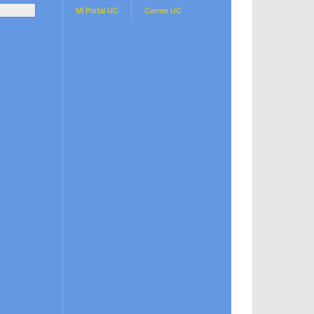
.
Mi Portal UC
Correo UC