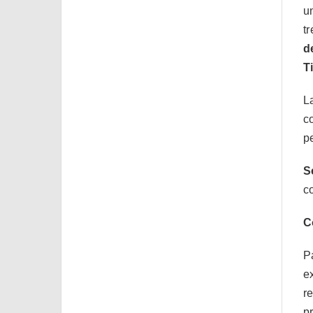
u
t
d
T
L
c
p
S
c
C
P
e
r
p