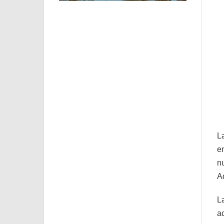
L
e
n
A
L
a