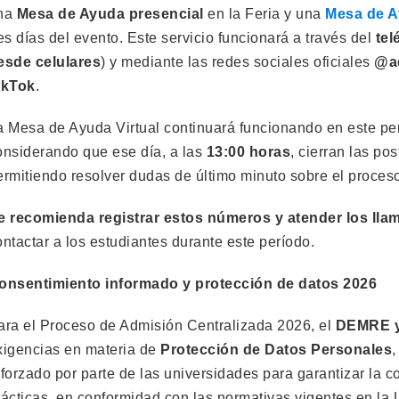
na
Mesa de Ayuda presencial
en la Feria y una
Mesa de A
res días del evento. Este servicio funcionará a través del
tel
esde celulares
) y mediante las redes sociales oficiales
@a
ikTok
.
a Mesa de Ayuda Virtual continuará funcionando en este p
onsiderando que ese día, a las
13:00 horas
, cierran las po
ermitiendo resolver dudas de último minuto sobre el proces
e recomienda registrar estos números y atender los ll
ontactar a los estudiantes durante este período.
onsentimiento informado y protección de datos 2026
ara el Proceso de Admisión Centralizada 2026, el
DEMRE y
xigencias en materia de
Protección de Datos Personales
,
eforzado por parte de las universidades para garantizar la 
rácticas, en conformidad con las normativas vigentes en la