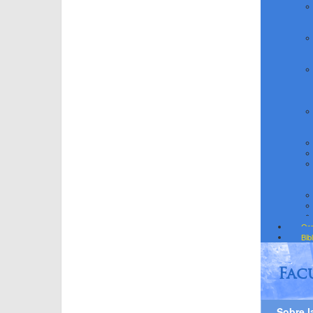
Org
Bib
Fac
Sobre l