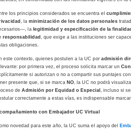
ntre los principios considerados se encuentra el
cumplimien
rivacidad
, la
minimización de los datos personales
trata
ecesarios—, la
legitimidad y especificación de la finalida
e
responsabilidad
, que exige a las instituciones ser capa
stas obligaciones.
n este contexto, quienes postulen a la UC por
admisión dir
elevante: por primera vez, el proceso solicita marcar un
Con
xplícitamente si autorizan o no a compartir sus puntajes co
ener presente que, si se marca
NO
, la UC no podrá visualiza
roceso de
Admisión por Equidad o Especial
, incluso si s
ostular correctamente a estas vías, es indispensable marca
compañamiento con Embajador UC Virtual
omo novedad para este año, la UC suma el apoyo del
Emba