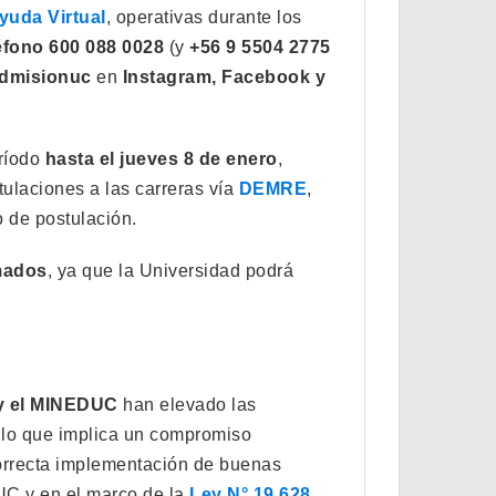
yuda Virtual
, operativas durante los
éfono 600 088 0028
(y
+56 9 5504 2775
dmisionuc
en
Instagram, Facebook y
eríodo
hasta el jueves 8 de enero
,
stulaciones a las carreras vía
DEMRE
,
o de postulación.
amados
, ya que la Universidad podrá
 el MINEDUC
han elevado las
 lo que implica un compromiso
correcta implementación de buenas
 UC y en el marco de la
Ley N° 19.628
.