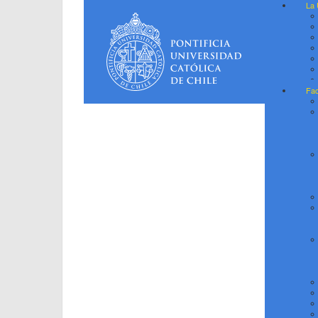
La 
Fac