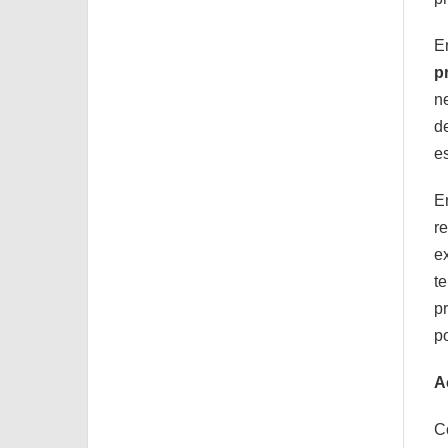
E
p
n
d
e
E
r
e
t
p
p
A
C