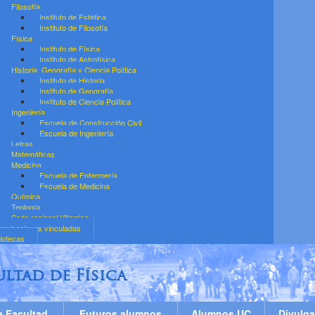
Filosofía
Instituto de Estética
Instituto de Filosofía
Física
Instituto de Física
Instituto de Astrofísica
Historia, Geografía y Ciencia Política
Instituto de Historia
Instituto de Geografía
Instituto de Ciencia Política
Ingeniería
Escuela de Construcción Civil
Escuela de Ingeniería
Letras
Matemáticas
Medicina
Escuela de Enfermería
Escuela de Medicina
Química
Teología
Sede regional Villarrica
anizaciones vinculadas
liotecas
ultad de Física
a Facultad
Futuros alumnos
Alumnos UC
Divulga