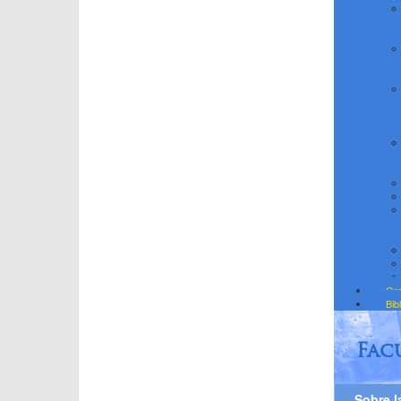
Org
Bib
Fac
Sobre l