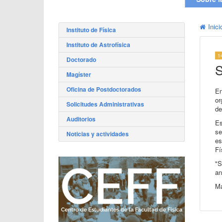
Inici
Instituto de Física
Instituto de Astrofísica
1
Doctorado
S
Magíster
Oficina de Postdoctorados
En
or
Solicitudes Administrativas
de
Auditorios
Es
se
Noticias y actividades
es
Fí
"S
an
Má