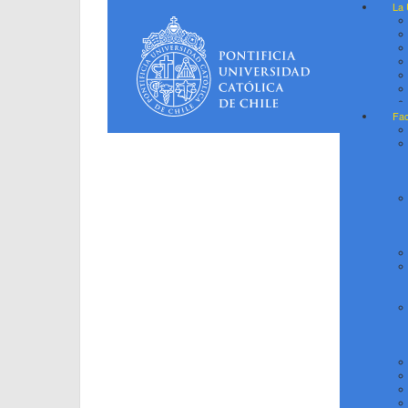
La 
Fac