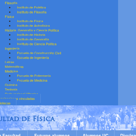
Filosofía
Instituto de Estética
Instituto de Filosofía
Física
Instituto de Física
Instituto de Astrofísica
Historia, Geografía y Ciencia Política
Instituto de Historia
Instituto de Geografía
Instituto de Ciencia Política
Ingeniería
Escuela de Construcción Civil
Escuela de Ingeniería
Letras
Matemáticas
Medicina
Escuela de Enfermería
Escuela de Medicina
Química
Teología
Sede regional Villarrica
anizaciones vinculadas
liotecas
ultad de Física
a Facultad
Futuros alumnos
Alumnos UC
Divulga