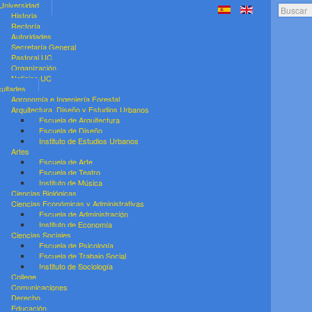
Universidad
Search..
Historia
Rectoría
Autoridades
Secretaría General
Pastoral UC
Organización
Noticias UC
ultades
Agronomía e Ingeniería Forestal
Arquitectura, Diseño y Estudios Urbanos
Escuela de Arquitectura
Escuela de Diseño
Instituto de Estudios Urbanos
Artes
Escuela de Arte
Escuela de Teatro
Instituto de Música
Ciencias Biológicas
Ciencias Económicas y Administrativas
Escuela de Administración
Instituto de Economía
Ciencias Sociales
Escuela de Psicología
Escuela de Trabajo Social
Instituto de Sociología
College
Comunicaciones
Derecho
Educación