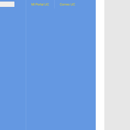
.
Mi Portal UC
Correo UC