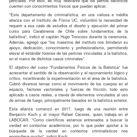
periciales. Por esto, es muy relevante que los peritos balísticos
cuenten con conocimientos físicos que puedan aplicar.
"Este departamento de criminalística, en una valiosa e inédita
alianza con el Instituto de Física UC, vislumbró la necesidad de
requerir a esa cada de estudios el diseño y ejecución del primer
curso para Carabineros de Chile sobre fundamentos de la
balísitica", indicó el capitán Hugo Troncoso durante la ceremonia.
Además, agregó que "los maestros del instituto nos brindaron su
apoyo, dedicación, conocimiento y profesionalismo, permitiendo
elevar el estándar forense de las pericias vinculadas a la balística,
en el marco de distintos casos criminales".
El objetivo del curso "Fundamentos Fisicos de la Balistica" fue
acrecentar el sentido de la observación y el razonamiento lógico y
crítico, incentivando la experimentación en el área de la balística.
Cubrió diversos temas como el movimiento de los cuerpos en el
espacio, factores vectoriales y fuerzas de fricción, todo esto
aplicado a casos reales, a través de elementos vinculados al uso
de armas de fuego, principalmente basados en la balística exterior.
Esta alianza comenzó en 2017, luego de una reunión entre
Benjamín Koch y el mayor Rafael Cáceres, quien trabaja en el
LABOCAR. "Como científicos estamos entrenados a buscar la
verdad en contextos académicos, por lo que poder aportar a la
búsqueda de la verdad en contextos criminalisticos nos
enorgullece mucho", indicó Koch.