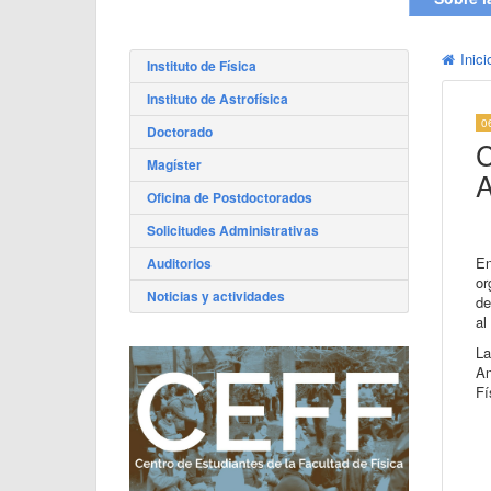
Inici
Instituto de Física
Instituto de Astrofísica
0
Doctorado
C
Magíster
A
Oficina de Postdoctorados
Solicitudes Administrativas
En
Auditorios
or
Noticias y actividades
de
al
La
An
Fí