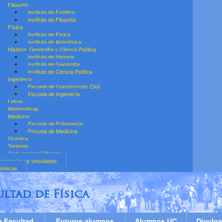
Filosofía
Instituto de Estética
Instituto de Filosofía
Física
Instituto de Física
Instituto de Astrofísica
Historia, Geografía y Ciencia Política
Instituto de Historia
Instituto de Geografía
Instituto de Ciencia Política
Ingeniería
Escuela de Construcción Civil
Escuela de Ingeniería
Letras
Matemáticas
Medicina
Escuela de Enfermería
Escuela de Medicina
Química
Teología
Sede regional Villarrica
anizaciones vinculadas
liotecas
ultad de Física
a Facultad
Futuros alumnos
Alumnos UC
Divulga