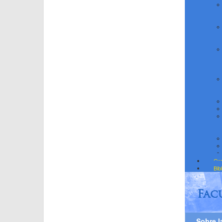
Org
Bib
Fac
Sobre l