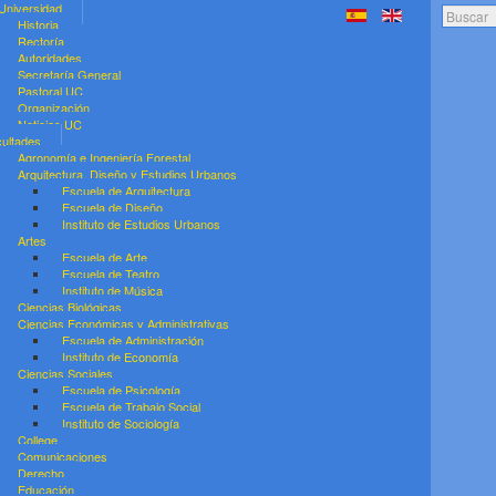
Universidad
Buscar..
Historia
Rectoría
Autoridades
Secretaría General
Pastoral UC
Organización
Noticias UC
ultades
Agronomía e Ingeniería Forestal
Arquitectura, Diseño y Estudios Urbanos
Escuela de Arquitectura
Escuela de Diseño
Instituto de Estudios Urbanos
Artes
Escuela de Arte
Escuela de Teatro
Instituto de Música
Ciencias Biológicas
Ciencias Económicas y Administrativas
Escuela de Administración
Instituto de Economía
Ciencias Sociales
Escuela de Psicología
Escuela de Trabajo Social
Instituto de Sociología
College
Comunicaciones
Derecho
Educación