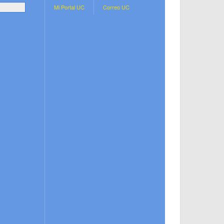
.
Mi Portal UC
Correo UC