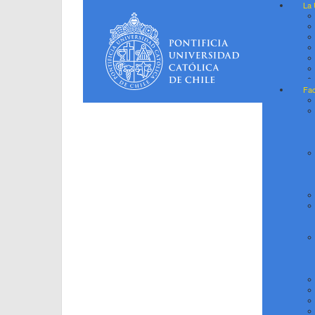
La 
Fac