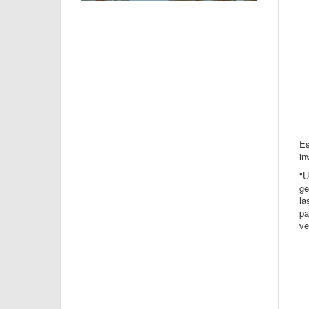
Es
in
"U
ge
la
pa
ve