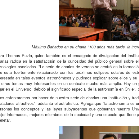
Máximo Bañados en su charla "100 años más tarde, la increí
ra Thomas Puzia, quien también es el encargado de divulgación del Institut
arlas radica en la satisfacción de la curiosidad del público general sobre e
cnologías asociadas. "La serie de charlas de verano se centró en la formació
e está fuertemente relacionado con los próximos eclipses solares de est
teresada en tales eventos astronómicos y pudimos explicar sobre ellos y su
 otros temas muy interesantes en un contexto mucho más amplio. Hay un 
gar en el Universo, debido al significado especial de la astronomía en Chile", 
os esforzaremos por hacer de nuestra serie de charlas una institución y t
oradores atractivos", adelanta el astrofísico. Agrega que "la astronomía es
rsonas los conceptos y las leyes subyacentes que gobiernan nuestro Un
jor informados, mejores miembros de la sociedad y una especie que tiene po
aneta".