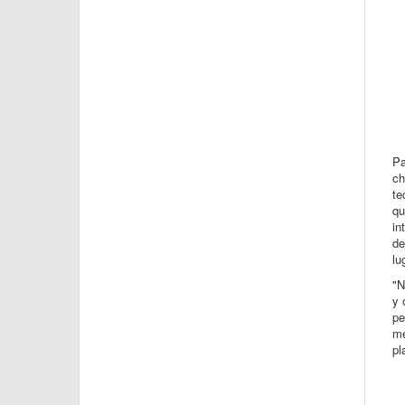
Pa
ch
te
qu
in
de
lu
"N
y 
pe
me
pl