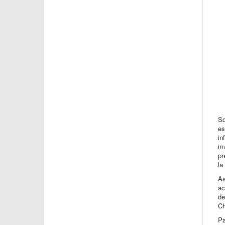
So
es
in
im
pr
la
As
ac
de
Ch
Pa