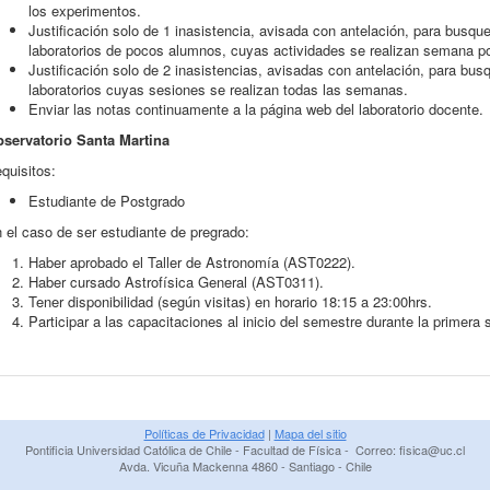
los experimentos.
Justificación solo de 1 inasistencia, avisada con antelación, para busq
laboratorios de pocos alumnos, cuyas actividades se realizan semana p
Justificación solo de 2 inasistencias, avisadas con antelación, para bu
laboratorios cuyas sesiones se realizan todas las semanas.
Enviar las notas continuamente a la página web del laboratorio docente.
servatorio Santa Martina
quisitos:
Estudiante de Postgrado
 el caso de ser estudiante de pregrado:
Haber aprobado el Taller de Astronomía (AST0222).
Haber cursado Astrofísica General (AST0311).
Tener disponibilidad (según visitas) en horario 18:15 a 23:00hrs.
Participar a las capacitaciones al inicio del semestre durante la primer
Políticas de Privacidad
|
Mapa del sitio
Pontificia Universidad Católica de Chile - Facultad de Física - Correo: fisica@uc.cl
Avda. Vicuña Mackenna 4860 - Santiago - Chile