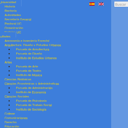
Universidad
Buscar..
Historia
Rectoría
Autoridades
Secretaría General
Pastoral UC
Organización
Noticias UC
ultades
Agronomía e Ingeniería Forestal
Arquitectura, Diseño y Estudios Urbanos
Escuela de Arquitectura
Escuela de Diseño
Instituto de Estudios Urbanos
Artes
Escuela de Arte
Escuela de Teatro
Instituto de Música
Ciencias Biológicas
Ciencias Económicas y Administrativas
Escuela de Administración
Instituto de Economía
Ciencias Sociales
Escuela de Psicología
Escuela de Trabajo Social
Instituto de Sociología
College
Comunicaciones
Derecho
Educación