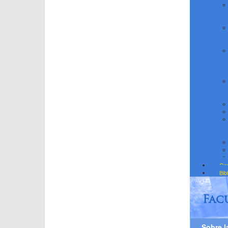
Org
Bib
Fac
Sobre l