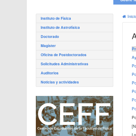
Inici
Instituto de Física
Instituto de Astrofísica
A
Doctorado
Magíster
Pr
Oficina de Postdoctorados
Ay
Solicitudes Administrativas
Po
Auditorios
Po
Noticias y actividades
Po
Po
Po
Po
Po
[
Lo