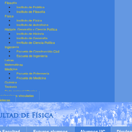
Filosofía
Instituto de Estética
Instituto de Filosofía
Física
Instituto de Física
Instituto de Astrofísica
Historia, Geografía y Ciencia Política
Instituto de Historia
Instituto de Geografía
Instituto de Ciencia Política
Ingeniería
Escuela de Construcción Civil
Escuela de Ingeniería
Letras
Matemáticas
Medicina
Escuela de Enfermería
Escuela de Medicina
Química
Teología
Sede regional Villarrica
anizaciones vinculadas
liotecas
ultad de Física
a Facultad
Futuros alumnos
Alumnos UC
Divulga