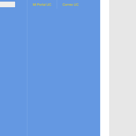
.
Mi Portal UC
Correo UC