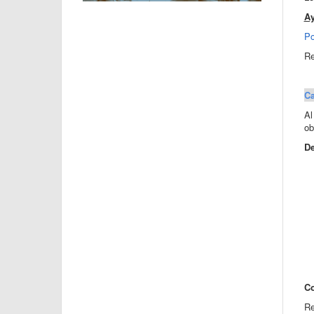
Ay
Po
Re
Ca
Al
ob
De
Co
Re