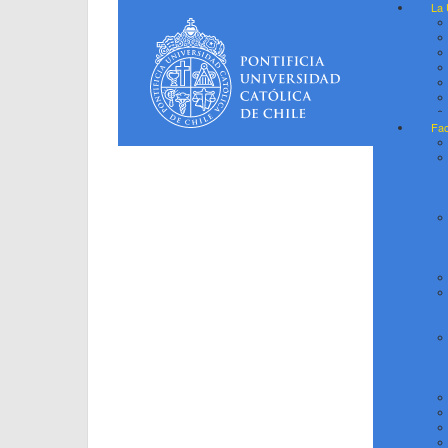
La 
Fac